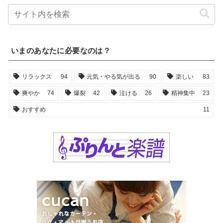
いまのあなたに必要なのは？
リラックス
94
元気・やる気が出る
90
楽しい
83
爽やか
74
爆裂
42
泣ける
26
精神集中
23
おすすめ
11