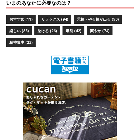
いまのあなたに必要なのは？
おすすめ
(11)
リラックス
(94)
元気・やる気が出る
(90)
楽しい
(83)
泣ける
(26)
爆裂
(42)
爽やか
(74)
精神集中
(23)