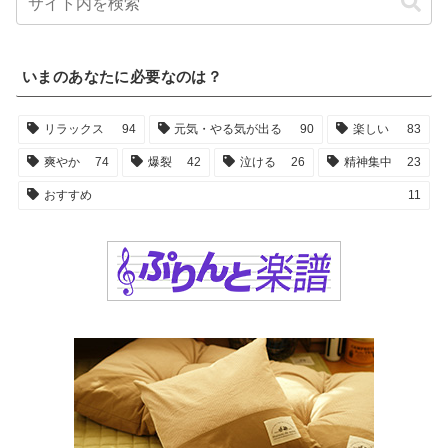
いまのあなたに必要なのは？
リラックス
94
元気・やる気が出る
90
楽しい
83
爽やか
74
爆裂
42
泣ける
26
精神集中
23
おすすめ
11