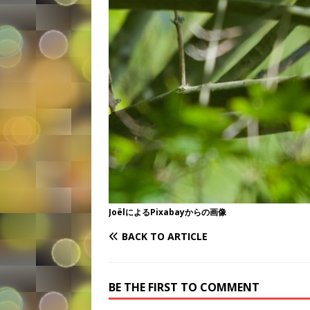
Joël
による
Pixabay
からの画像
BACK TO ARTICLE
BE THE FIRST TO COMMENT