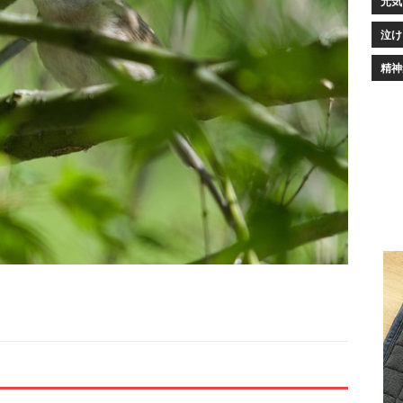
元気
泣け
精神