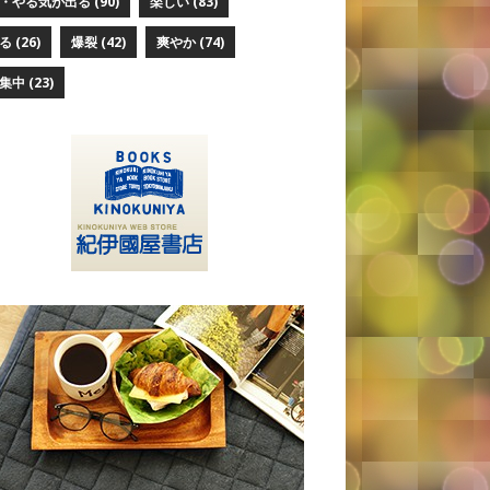
・やる気が出る
(90)
楽しい
(83)
る
(26)
爆裂
(42)
爽やか
(74)
集中
(23)