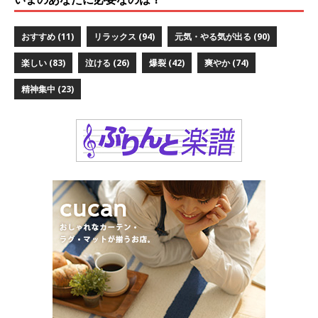
おすすめ
(11)
リラックス
(94)
元気・やる気が出る
(90)
楽しい
(83)
泣ける
(26)
爆裂
(42)
爽やか
(74)
精神集中
(23)