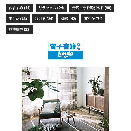
おすすめ
(11)
リラックス
(94)
元気・やる気が出る
(90)
楽しい
(83)
泣ける
(26)
爆裂
(42)
爽やか
(74)
精神集中
(23)