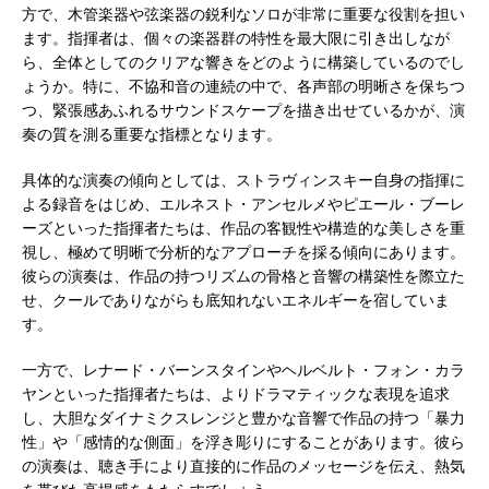
方で、木管楽器や弦楽器の鋭利なソロが非常に重要な役割を担い
ます。指揮者は、個々の楽器群の特性を最大限に引き出しなが
ら、全体としてのクリアな響きをどのように構築しているのでし
ょうか。特に、不協和音の連続の中で、各声部の明晰さを保ちつ
つ、緊張感あふれるサウンドスケープを描き出せているかが、演
奏の質を測る重要な指標となります。
具体的な演奏の傾向としては、ストラヴィンスキー自身の指揮に
よる録音をはじめ、エルネスト・アンセルメやピエール・ブーレ
ーズといった指揮者たちは、作品の客観性や構造的な美しさを重
視し、極めて明晰で分析的なアプローチを採る傾向にあります。
彼らの演奏は、作品の持つリズムの骨格と音響の構築性を際立た
せ、クールでありながらも底知れないエネルギーを宿していま
す。
一方で、レナード・バーンスタインやヘルベルト・フォン・カラ
ヤンといった指揮者たちは、よりドラマティックな表現を追求
し、大胆なダイナミクスレンジと豊かな音響で作品の持つ「暴力
性」や「感情的な側面」を浮き彫りにすることがあります。彼ら
の演奏は、聴き手により直接的に作品のメッセージを伝え、熱気