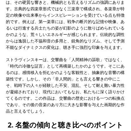
は、その硬質な響きと、機械的とも言えるリズムの強調にありま
す。古典的な四楽章形式ではなく三楽章で構成され、各楽章が特
定の映像や出来事からインスピレーションを受けている点も特徴
的です。例えば、第一楽章には、戦争の断片的な記憶や映像、あ
るいは行進する兵士たちの姿が幻影のように散りばめられている
かのような、荒々しいエネルギーが感じられます。伝統的な調性
からは逸脱した不協和音の多用と、鋭角的なリズム、そして予測
不能なダイナミクスの変化は、聴き手に強烈な印象を与えます。
ストラヴィンスキーは、交響曲を「人間精神の謳歌」ではなく、
「時代の冷徹な証言」として再構築したかのようです。そこにあ
るのは、感情移入を拒むかのような客観性と、抽象的な音響の構
築性です。しかし、その「非人間的」とも言える響きの中にこ
そ、戦時下の人々が経験した不安、混乱、そして耐え難い暴力性
が凝縮されており、現代においてもなお、私たちに深く語りかけ
てくるのです。この作品は、交響曲の歴史における一つの転換点
であり、その後の音楽のあり方に大きな影響を与えた画期的な作
品と言えるでしょう。
2. 名盤の傾向と聴き比べのポイント