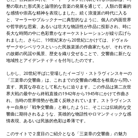
整の取れた形式美と論理的な音楽の発展を通じて、人類の普遍的
な感情や崇高な精神を表現しました。続く浪漫派の時代に入る
と、マーラーやブルックナーに典型的なように、個人の内面世界
や哲学的な思索、あるいは壮大な物語性が作品に投影され、時に
長大な時間の中に色彩豊かなオーケストレーションが繰り広げら
れました。さらに、19世紀末から20世紀にかけては、ドヴォル
ザークやシベリウスといった民族楽派の作曲家たちが、それぞれ
の故郷の民謡や風景、歴史を織り交ぜることで、交響曲に新たな
地域性とアイデンティティを付与したのです。
しかし、20世紀半ばに登場したイーゴリ・ストラヴィンスキーの
「三楽章の交響曲」は、これまでの交響曲の概念を根底から問い
直す、異質な存在として私たちに迫ります。この作品は第二次世
界大戦の最中から終戦直後の1942年から1945年にかけて作曲さ
れ、当時の世界情勢が色濃く反映されています。ストラヴィンス
キー自身が「戦争交響曲」と称したように、そこには伝統的な交
響曲に期待されるような、英雄的な物語性やロマンティックな感
情表現、あるいは民族的色彩は希薄です。
このサイトで２度目のご紹介となる「三楽章の交響曲」の魅力