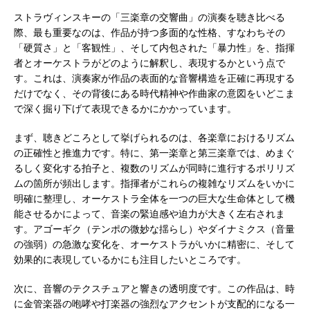
ストラヴィンスキーの「三楽章の交響曲」の演奏を聴き比べる
際、最も重要なのは、作品が持つ多面的な性格、すなわちその
「硬質さ」と「客観性」、そして内包された「暴力性」を、指揮
者とオーケストラがどのように解釈し、表現するかという点で
す。これは、演奏家が作品の表面的な音響構造を正確に再現する
だけでなく、その背後にある時代精神や作曲家の意図をいどこま
で深く掘り下げて表現できるかにかかっています。
まず、聴きどころとして挙げられるのは、各楽章におけるリズム
の正確性と推進力です。特に、第一楽章と第三楽章では、めまぐ
るしく変化する拍子と、複数のリズムが同時に進行するポリリズ
ムの箇所が頻出します。指揮者がこれらの複雑なリズムをいかに
明確に整理し、オーケストラ全体を一つの巨大な生命体として機
能させるかによって、音楽の緊迫感や迫力が大きく左右されま
す。アゴーギク（テンポの微妙な揺らし）やダイナミクス（音量
の強弱）の急激な変化を、オーケストラがいかに精密に、そして
効果的に表現しているかにも注目したいところです。
次に、音響のテクスチュアと響きの透明度です。この作品は、時
に金管楽器の咆哮や打楽器の強烈なアクセントが支配的になる一