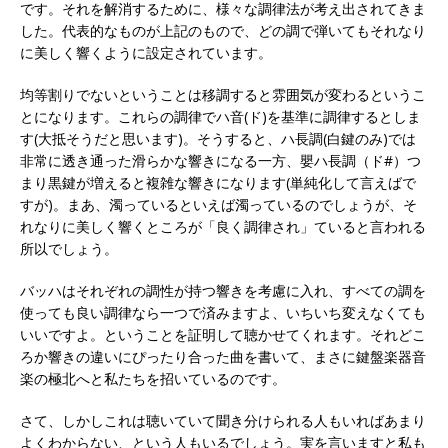
です。それを解消するために、様々な調律法が考え出されてきま
した。代表的なものが上記のもので、どの調で弾いてもそれなり
に美しく響くように設定されています。
均等割りでないということは移調すると雰囲気が変わるというこ
とになります。これらの調律でハ音(ド)を基準に調律するとしま
す(大抵そうだと思います)。そうすると、ハ長調(白鍵のみ)では
非常に透き通った滑らかな響きになる一方、嬰ハ長調（ド#）つ
まり黒鍵が増えると複雑な響きになります(単純化して言えばで
すが)。まあ、濁っているといえば濁っているのでしょうが、そ
れなりに美しく響くところが「良く調律され」ていると言われる
所以でしょう。
バッハはそれぞれの調性が持つ響きを考慮に入れ、すべての調を
使っても良い調律なら一つで済みますよ、いちいち変えなくても
いいですよ。ということを証明して聴かせてくれます。それどこ
ろか響きの違いにぴったり合った曲を書いて、まさに鍵盤楽器音
楽の極北へと私たちを招いているのです。
さて、しかしこれは聴いていて聞き分けられる人もいればあまり
よくわからない、という人もいるでしょう。実を言いますと私も