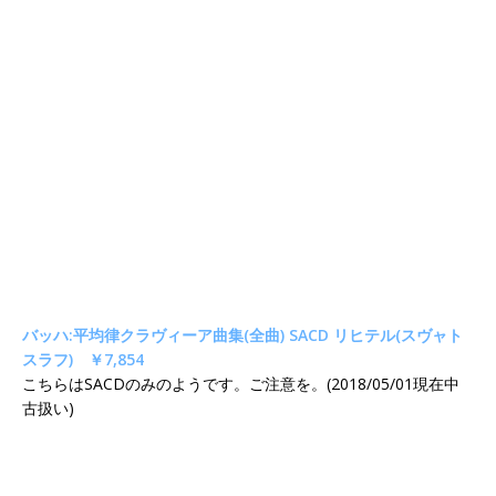
バッハ:平均律クラヴィーア曲集(全曲) SACD リヒテル(スヴャト
スラフ) ￥7,854
こちらはSACDのみのようです。ご注意を。(2018/05/01現在中
古扱い)