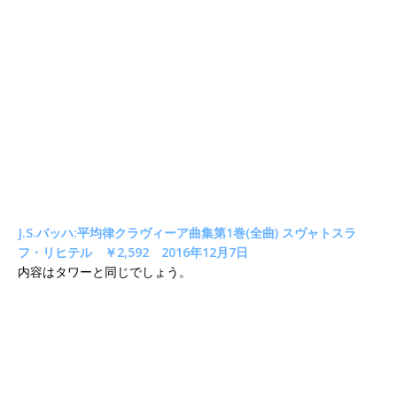
J.S.バッハ:平均律クラヴィーア曲集第1巻(全曲) スヴャトスラ
フ・リヒテル ￥2,592 2016年12月7日
内容はタワーと同じでしょう。