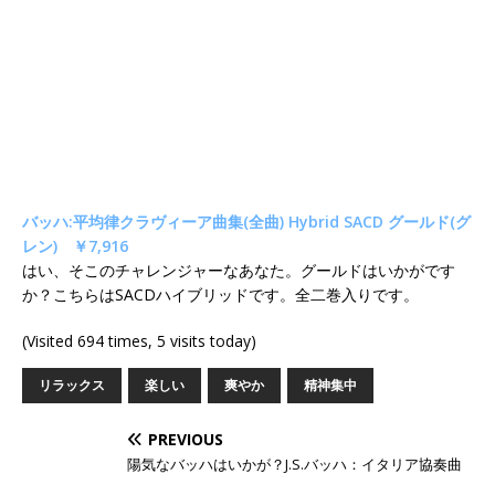
バッハ:平均律クラヴィーア曲集(全曲) Hybrid SACD グールド(グ
レン) ￥7,916
はい、そこのチャレンジャーなあなた。グールドはいかがです
か？こちらはSACDハイブリッドです。全二巻入りです。
(Visited 694 times, 5 visits today)
リラックス
楽しい
爽やか
精神集中
PREVIOUS
陽気なバッハはいかが？J.S.バッハ：イタリア協奏曲