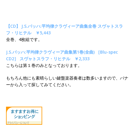
【CD】 J.S.バッハ:平均律クラヴィーア曲集全巻 スヴャトスラ
フ・リヒテル ￥5,443
全巻、4枚組です。
J.S.バッハ:平均律クラヴィーア曲集第1巻(全曲) ［Blu-spec
CD2］ スヴャトスラフ・リヒテル ￥2,333
こちらは第１巻のみとなっております。
もちろん他にも素晴らしい鍵盤楽器奏者は数多いますので、バナ
ーから入って探してみてください。