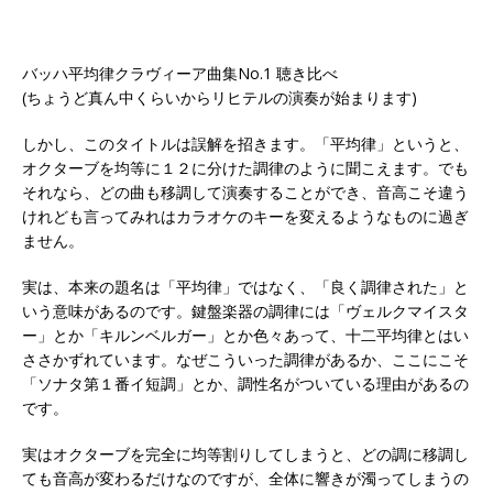
バッハ平均律クラヴィーア曲集No.1 聴き比べ
(ちょうど真ん中くらいからリヒテルの演奏が始まります)
しかし、このタイトルは誤解を招きます。「平均律」というと、
オクターブを均等に１２に分けた調律のように聞こえます。でも
それなら、どの曲も移調して演奏することができ、音高こそ違う
けれども言ってみれはカラオケのキーを変えるようなものに過ぎ
ません。
実は、本来の題名は「平均律」ではなく、「良く調律された」と
いう意味があるのです。鍵盤楽器の調律には「ヴェルクマイスタ
ー」とか「キルンベルガー」とか色々あって、十二平均律とはい
ささかずれています。なぜこういった調律があるか、ここにこそ
「ソナタ第１番イ短調」とか、調性名がついている理由があるの
です。
実はオクターブを完全に均等割りしてしまうと、どの調に移調し
ても音高が変わるだけなのですが、全体に響きが濁ってしまうの