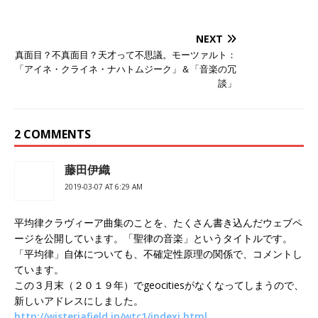
NEXT
真面目？不真面目？天才って不思議。モーツァルト：
「アイネ・クライネ・ナハトムジーク」＆「音楽の冗
談」
2 COMMENTS
藤田伊織
2019-03-07 AT 6:29 AM
平均律クラヴィーア曲集のことを、たくさん書き込んだウェブペ
ージを公開しています。「聖律の音楽」というタイトルです。
「平均律」自体についても、不確定性原理の関係で、コメントし
ています。
この３月末（２０１９年）でgeocitiesがなくなってしまうので、
新しいアドレスにしました。
http://wisteriafield.jp/wtc1/indexj.html