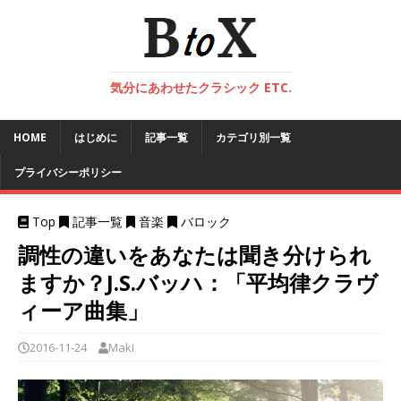
気分にあわせたクラシック ETC.
HOME
はじめに
記事一覧
カテゴリ別一覧
プライバシーポリシー
Top
記事一覧
音楽
バロック
調性の違いをあなたは聞き分けられ
ますか？J.S.バッハ：「平均律クラヴ
ィーア曲集」
2016-11-24
Maki