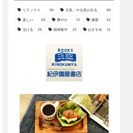
リラックス
94
元気・やる気が出る
90
楽しい
83
爽やか
74
爆裂
42
泣ける
26
精神集中
23
おすすめ
11