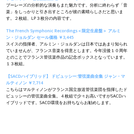
ブーレーズの分析的な演奏もまた魅力です。分析に終わらず「音
楽」をしっかりと引き出すところが彼の素晴らしさだと思いま
す。２枚組、LP３枚分の内容です。
The French Symphonic Recordings＜限定生産盤＞ アルミ
ン・ジョルダン セール価格 ￥3,445
スイスの指揮者、アルミン・ジョルダンは日本ではあまり知られ
ていませんが、フランス音楽を得意とします。今年没後１０周年
とのことでフランス管弦楽作品の記念ボックスとなっています。
１３枚組。
【SACDハイブリッド】 ドビュッシー:管弦楽曲全集 ジャン・マ
ルティノン ￥7,714
こちらはマルティノンがフランス国立放送管弦楽団を指揮したド
ビュッシーの管弦楽曲全集。４枚組で少々お高いですがSACDハ
イブリッドです。SACD環境をお持ちならお勧めします。