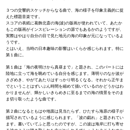
３つの交響的スケッチからなる曲で、海の様子を印象主義的に捉
えた標題音楽です。
スコアの表紙に葛飾北斎の海(波)の版画が使われていて、あたか
もこの版画がインスピレーションの源でもあるかのようですが、
実際はやはり自分の目で見た地元の海の印象が元になっているよ
うです。
とはいえ、当時の日本趣味の影響はいくらか感じられます。特に
第１曲に。
第１曲は「海の夜明けから真昼まで」と題され、このパートには
陸地に立って海を眺めている自分を感じます。薄明りのなか波が
さざめき、やがてあたりはすっかり明るくなる。それから正午ま
でということはずいぶん時間を縮めて描いているのかどうかはわ
かりませんが、輝かしいきらめきに至るまでの海の情景をそのま
ま切り取ったような曲です。
第２曲になるともはや地面は見当たらず、ひたすら海原の様子が
描写されているように感じられます。「波の戯れ」と題されてい
ます。書いていてふと思ったのですが、この波は海岸に打ち寄せ