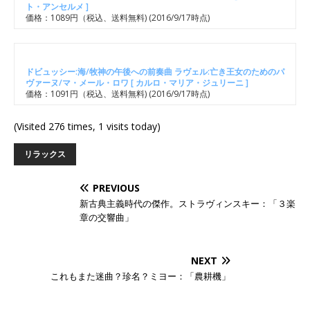
ト・アンセルメ ]
価格：1089円（税込、送料無料)
(2016/9/17時点)
ドビュッシー:海/牧神の午後への前奏曲 ラヴェル:亡き王女のためのパ
ヴァーヌ/マ・メール・ロワ [ カルロ・マリア・ジュリーニ ]
価格：1091円（税込、送料無料)
(2016/9/17時点)
(Visited 276 times, 1 visits today)
リラックス
PREVIOUS
新古典主義時代の傑作。ストラヴィンスキー：「３楽
章の交響曲」
NEXT
これもまた迷曲？珍名？ミヨー：「農耕機」