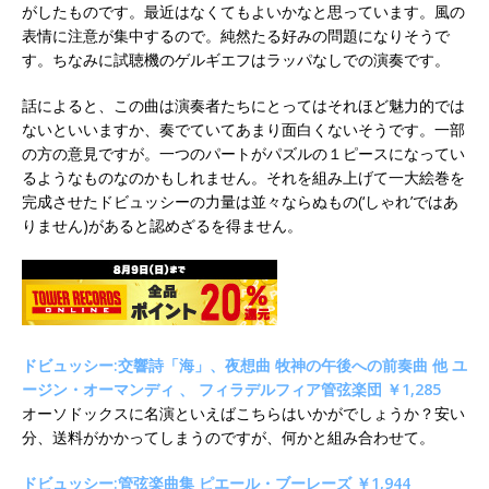
がしたものです。最近はなくてもよいかなと思っています。風の
表情に注意が集中するので。純然たる好みの問題になりそうで
す。ちなみに試聴機のゲルギエフはラッパなしでの演奏です。
話によると、この曲は演奏者たちにとってはそれほど魅力的では
ないといいますか、奏でていてあまり面白くないそうです。一部
の方の意見ですが。一つのパートがパズルの１ピースになってい
るようなものなのかもしれません。それを組み上げて一大絵巻を
完成させたドビュッシーの力量は並々ならぬもの(‘しゃれ’ではあ
りません)があると認めざるを得ません。
ドビュッシー:交響詩「海」、夜想曲 牧神の午後への前奏曲 他 ユ
ージン・オーマンディ 、 フィラデルフィア管弦楽団 ￥1,285
オーソドックスに名演といえばこちらはいかがでしょうか？安い
分、送料がかかってしまうのですが、何かと組み合わせて。
ドビュッシー:管弦楽曲集 ピエール・ブーレーズ ￥1,944