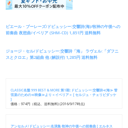
ピエール・ブーレーズ/ドビュッシー:交響詩(海)/牧神の午後への
前奏曲 夜想曲/イベリア (SHM-CD) 1,851円 送料無料
ジョージ・セル/ドビュッシー:交響詩「海」 ラヴェル:「ダフニ
スとクロエ」第2組曲 他 (解説付) 1,285円 送料無料
CLASSIC名盤 999 BEST & MORE 第1期::ドビュッシー:交響詩≪海≫ 管
弦楽のための≪映像≫より＜イベリア＞ [ セルジュ・チェリビダッケ
]
価格：974円（税込、送料無料)
(2016/9/17時点)
アンセルメ/ドビュッシー:名演集 牧神の午後への前奏曲 [ エルネス