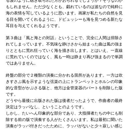
る波のように聴き取られた方がおられるでしょうか？そうなのか
もしれません。ただ少なくとも、戯れているのは波なので純粋に
海の表情を写しているように思います。画家が私たちの自然を見
る目を開いてくれるように、ドビュッシーも海を見つめる新たな
耳目を与えてくれるようです。
第３曲は「風と海との対話」ということで、完全に人間は排除さ
れてしまっています。不気味な静けさから始まった曲は風の強ま
りとともに荒れ狂っていく海を描き出します。とはいえ、一直線
に荒れていくのではなく、風も一時は静まり再び強まるので単調
ではありません。
終盤の部分で２種類の演奏に分かれる箇所があります。一方は吹
きすさぶ風を示すような弦楽の上にトランペットとホルンの印象
的な音型がかぶさる版と、他方は金管楽器のパートを削除した版
です。
どうやら最後に出版された版は後者だったようで、作曲者の最終
決定はラッパなし、ということのようです。
しかし、たいへん印象的な部分であり、大指揮者たちの中にも削
除する前の版で演奏する人がたくさんいます。私は最初に聞いた
演奏がラッパ付きだったために、ラッパがないと少々寂しい感じ