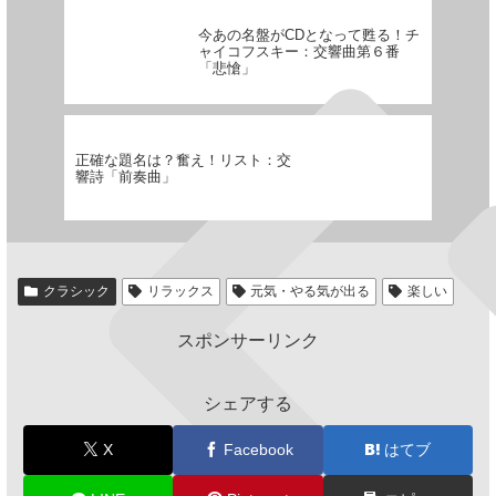
今あの名盤がCDとなって甦る！チ
ャイコフスキー：交響曲第６番
「悲愴」
正確な題名は？奮え！リスト：交
響詩「前奏曲」
クラシック
リラックス
元気・やる気が出る
楽しい
スポンサーリンク
シェアする
X
Facebook
はてブ