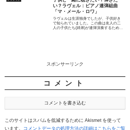
い？ラヴェル：ピアノ連弾組曲
「マ・メール・ロワ」
ラヴェルは生涯独身でしたが、子供好き
で知られていました。この曲は友人の二
人の子供たち(姉弟)が連弾演奏するために
作曲されました。二人に献呈されていま
す。ですから非常にやさしく書かれてい
て、実際ピアノ・ソロへの編曲もあるく
らいです。とはいえ、...
スポンサーリンク
コメント
コメントを書き込む
このサイトはスパムを低減するために Akismet を使って
います。
コメントデータの処理方法の詳細はこちらをご覧