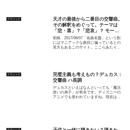
響曲となりました。交響曲というよりは
大きな室内楽のようだと評する人もいま
す。確かに全体がドーンと...
天才の最後から二番目の交響曲。
クラシック
その解釈をめぐって。テーマは
「悲・喜」？「悲哀」？ モーツ
ァルト：交響曲第４０番
初稿 2017/08/07「名曲名盤」という割
にはマニアックな曲目に偏っているとの
見方もあるこのサイト。ここらあたりで
間違いのない名曲、モーツァルトの交響
曲第４０番にスポット・ライトを当てて
みたいと思います(先回登場時は39番との
比較でした...
完璧主義も考えもの？デュカス：
クラシック
交響曲 ハ長調
デュカスといえばなんといっても「魔法
使いの弟子」が有名です。ディズニーの
アニメでも使われていますね。現在はデ
ィズニーランドの「フィルハーマジッ
ク」でも使用されています。彼の作品と
しては他にも「ラ・ペリ」、特にファン
ファーレがよく知られていま...
子供と一緒に聴きたい？弾きた
クラシック