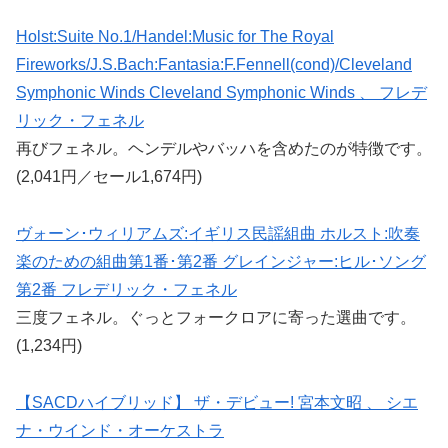
Holst:Suite No.1/Handel:Music for The Royal
Fireworks/J.S.Bach:Fantasia:F.Fennell(cond)/Cleveland
Symphonic Winds Cleveland Symphonic Winds 、 フレデ
リック・フェネル
再びフェネル。ヘンデルやバッハを含めたのが特徴です。
(2,041円／セール1,674円)
ヴォーン･ウィリアムズ:イギリス民謡組曲 ホルスト:吹奏
楽のための組曲第1番･第2番 グレインジャー:ヒル･ソング
第2番 フレデリック・フェネル
三度フェネル。ぐっとフォークロアに寄った選曲です。
(1,234円)
【SACDハイブリッド】 ザ・デビュー! 宮本文昭 、 シエ
ナ・ウインド・オーケストラ